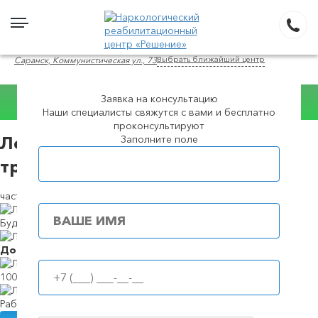
Выбрать ближайший центр
Саранск, Коммунистическая ул., 73
Заявка на консультацию
Наши специалисты свяжутся с вами и бесплатно
Консультация WhatsApp
проконсультируют
Заполните поле
Лечение зависимости от
Популярные города
трамадола в в Саранске
частная наркология
Будем в течение
39 минут
Доступные
цены
100%
анонимность
Работаем
круглосуточно