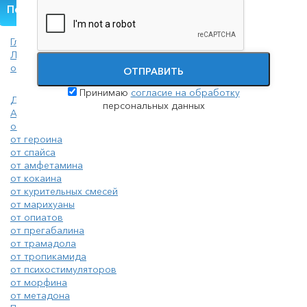
Получить помощь
Главная
Лечение наркомании
от трамадола
ОТПРАВИТЬ
Принимаю
согласие на обработку
Детоксикация наркозависимых
персональных данных
Анонимное лечение наркомании
от солей
от героина
от спайса
от амфетамина
от кокаина
от курительных смесей
от марихуаны
от опиатов
от прегабалина
от трамадола
от тропикамида
от психостимуляторов
от морфина
от метадона