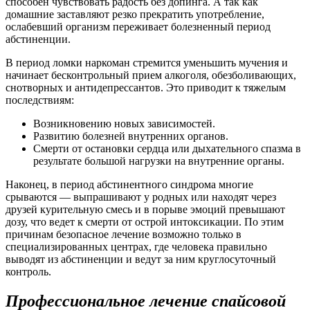
способен чувствовать радость без допинга. А так как
домашние заставляют резко прекратить употребление,
ослабевший организм переживает болезненный период
абстиненции.
В период ломки наркоман стремится уменьшить мучения и
начинает бесконтрольный прием алкоголя, обезболивающих,
снотворных и антидепрессантов. Это приводит к тяжелым
последствиям:
Возникновению новых зависимостей.
Развитию болезней внутренних органов.
Смерти от остановки сердца или дыхательного спазма в
результате большой нагрузки на внутренние органы.
Наконец, в период абстинентного синдрома многие
срываются — выпрашивают у родных или находят через
друзей курительную смесь и в порыве эмоций превышают
дозу, что ведет к смерти от острой интоксикации. По этим
причинам безопасное лечение возможно только в
специализированных центрах, где человека правильно
выводят из абстиненции и ведут за ним круглосуточный
контроль.
Профессиональное лечение спайсовой