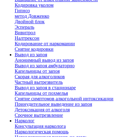
Кодировка уколом
Гипноз
метод Довженко
Двойной блок
Эспераль
Вивитрол
Налтрексон
Кодирование от наркомании
Снятие кодировки
Вывод из запоя
Анонимный вывод из запоя
Вывод из запоя амбулаторно
Капельницы от запоя
Скорая для алкоголиков
Частный вытрезвитель
Вывод из запоя в стационаре
Капельницы от похмелья
Снятие симптомов алкогольной интоксикации
Принудительное выведение из запоя
Детоксикация от алкоголя
Срочное вытрезвление
Нарколог
Консультация нарколога
Наркологическая помощь