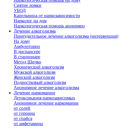
Наркологическая помощь на дому
Снятие ломки
УБОД
Капельница от наркозависимости
Нарколог на дом
Наркологическая помощь анонимно
Лечение алкоголизма
Принудительное лечение алкоголизма (интервенция)
На дому
Амбулоторно
В диспансере
В стационаре
Метод Шичко
Хронический алкоголизм
Мужской алкоголизм
Женский алкоголизм
Подростковый алкоголизм
Анонимное лечение алкоголизма
Лечение наркомании
Детоксикация наркозависимых
Анонимное лечение наркомании
от солей
от героина
от спайса
от амфетамина