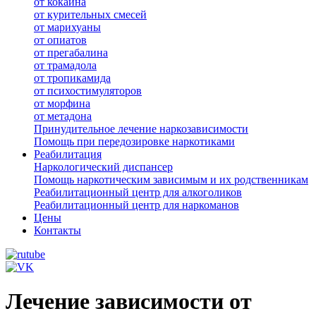
от кокаина
от курительных смесей
от марихуаны
от опиатов
от прегабалина
от трамадола
от тропикамида
от психостимуляторов
от морфина
от метадона
Принудительное лечение наркозависимости
Помощь при передозировке наркотиками
Реабилитация
Наркологический диспансер
Помощь наркотическим зависимым и их родственникам
Реабилитационный центр для алкоголиков
Реабилитационный центр для наркоманов
Цены
Контакты
Лечение зависимости от