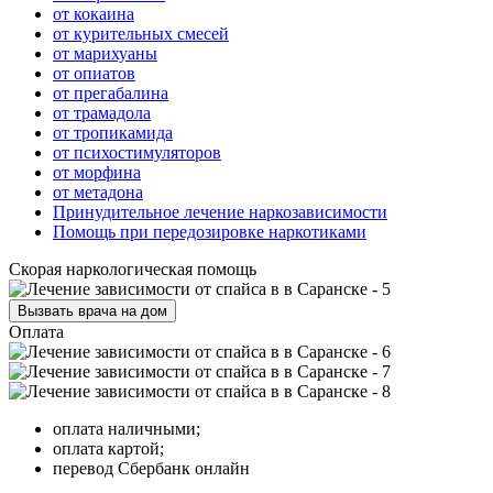
от кокаина
от курительных смесей
от марихуаны
от опиатов
от прегабалина
от трамадола
от тропикамида
от психостимуляторов
от морфина
от метадона
Принудительное лечение наркозависимости
Помощь при передозировке наркотиками
Скорая наркологическая помощь
Вызвать врача на дом
Оплата
оплата наличными;
оплата картой;
перевод Сбербанк онлайн